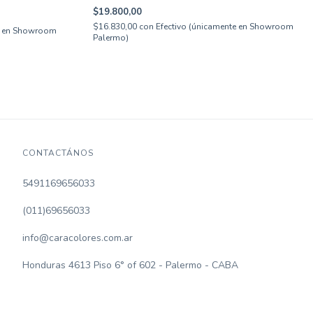
$19.800,00
$16.830,00
con
Efectivo (únicamente en Showroom
te en Showroom
Palermo)
CONTACTÁNOS
5491169656033
(011)69656033
info@caracolores.com.ar
Honduras 4613 Piso 6° of 602 - Palermo - CABA