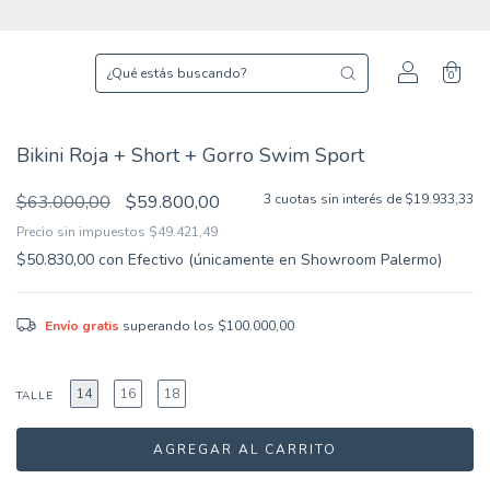
0
Bikini Roja + Short + Gorro Swim Sport
$63.000,00
$59.800,00
3
cuotas sin interés de
$19.933,33
Precio sin impuestos
$49.421,49
$50.830,00
con
Efectivo (únicamente en Showroom Palermo)
Envío gratis
superando los
$100.000,00
14
16
18
TALLE