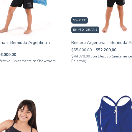
5
%
OFF
ENVÍO GRATIS
ina + Bermuda Argentina +
Remera Argentina + Bermuda A
$55.000,00
$52.200,00
6.000,00
$44.370,00
con
Efectivo (únicamen
fectivo (únicamente en Showroom
Palermo)