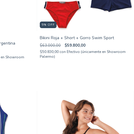
5
%
OFF
Bikini Roja + Short + Gorro Swim Sport
rgentina
$63.000,00
$59.800,00
$50.830,00
con
Efectivo (únicamente en Showroom
Palermo)
te en Showroom