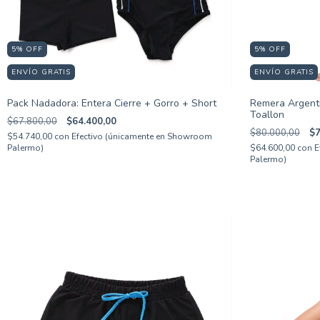
5
%
OFF
5
%
OFF
ENVÍO GRATIS
ENVÍO GRATIS
Pack Nadadora: Entera Cierre + Gorro + Short
Remera Argent
Toallon
$67.800,00
$64.400,00
$80.000,00
$7
$54.740,00
con
Efectivo (únicamente en Showroom
Palermo)
$64.600,00
con
E
Palermo)