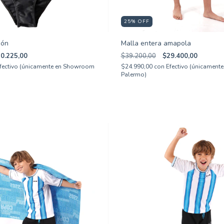
25
%
OFF
ión
Malla entera amapola
0.225,00
$39.200,00
$29.400,00
fectivo (únicamente en Showroom
$24.990,00
con
Efectivo (únicamen
Palermo)