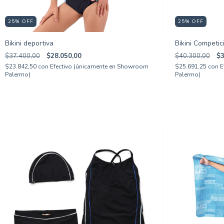
25
%
OFF
25
%
OFF
Bikini deportiva
Bikini Competic
$37.400,00
$28.050,00
$40.300,00
$3
$23.842,50
con
Efectivo (únicamente en Showroom
$25.691,25
con
E
Palermo)
Palermo)