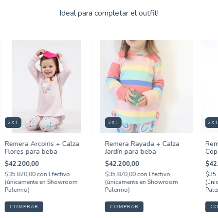
Ideal para completar el outfit!
2X1
2X1
2X
Remera Arcoiris + Calza
Remera Rayada + Calza
Rem
Flores para beba
Jardín para beba
Cop
$42.200,00
$42.200,00
$42
$35.870,00
con
Efectivo
$35.870,00
con
Efectivo
$35.
(únicamente en Showroom
(únicamente en Showroom
(úni
Palermo)
Palermo)
Pale
COMPRAR
COMPRAR
C