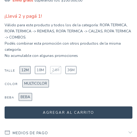
Envío gratis
superando los
$100.000,00
¡Llevá 2 y pagá 1!
Válido para este producto y todos los de la categoría: ROPA TERMICA,
ROPA TERMICA -> REMERAS, ROPA TERMICA -> CALZAS, ROPA TERMICA
-> COMBOS.
Podés combinar esta promoción con otros productos de la misma
categoría.
No acumulable con algunas promociones
12M
18M
24M
36M
TALLE
MULTICOLOR
COLOR
BEBA
BEBA
MEDIOS DE PAGO