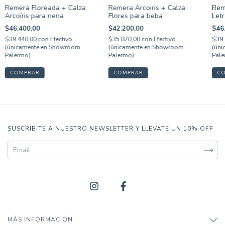
Remera Arcoiris + Calza
Remera Floreada + Calza
Rem
Flores para beba
Arcoíris para nena
Let
$42.200,00
$46.400,00
$46
$35.870,00
con
Efectivo
$39.440,00
con
Efectivo
$39.
(únicamente en Showroom
(únicamente en Showroom
(úni
Palermo)
Palermo)
Pale
COMPRAR
COMPRAR
C
SUSCRIBITE A NUESTRO NEWSLETTER Y LLEVATE UN 10% OFF
MÁS INFORMACIÓN