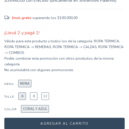
$39.440,00
con
Efectivo (únicamente en Showroom Palermo)
Envío gratis
superando los
$100.000,00
¡Llevá 2 y pagá 1!
Válido para este producto y todos los de la categoría: ROPA TERMICA,
ROPA TERMICA -> REMERAS, ROPA TERMICA -> CALZAS, ROPA TERMICA
-> COMBOS.
Podés combinar esta promoción con otros productos de la misma
categoría.
No acumulable con algunas promociones
NENA
NENA
6
8
12
TALLE
CORAL Y AZUL
COLOR