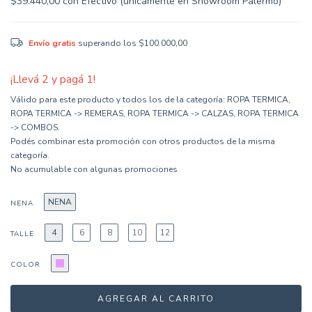
$39.440,00
con
Efectivo (únicamente en Showroom Palermo)
Envío gratis
superando los
$100.000,00
¡Llevá 2 y pagá 1!
Válido para este producto y todos los de la categoría: ROPA TERMICA,
ROPA TERMICA -> REMERAS, ROPA TERMICA -> CALZAS, ROPA TERMICA
-> COMBOS.
Podés combinar esta promoción con otros productos de la misma
categoría.
No acumulable con algunas promociones
NENA
NENA
4
6
8
10
12
TALLE
COLOR