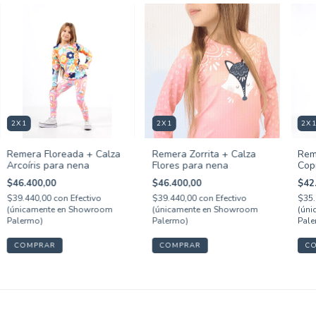
2X1
2X1
2X
Remera Floreada + Calza
Remera Zorrita + Calza
Rem
Arcoíris para nena
Flores para nena
Cop
$46.400,00
$46.400,00
$42
$39.440,00
con
Efectivo
$39.440,00
con
Efectivo
$35.
(únicamente en Showroom
(únicamente en Showroom
(úni
Palermo)
Palermo)
Pale
COMPRAR
COMPRAR
C