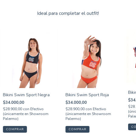
Ideal para completar el outfit!
Biki
Bikini Swim Sport Negra
Bikini Swim Sport Roja
$34
$34.000,00
$34.000,00
$28.
$28.900,00
con
Efectivo
$28.900,00
con
Efectivo
(úni
(únicamente en Showroom
(únicamente en Showroom
Pale
Palermo)
Palermo)
C
COMPRAR
COMPRAR