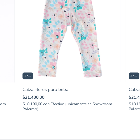
2X1
2X1
Calza Flores para beba
Calza
$21.400,00
$21.4
room
$18.190,00
con
Efectivo (únicamente en Showroom
$18.1
Palermo)
Paler