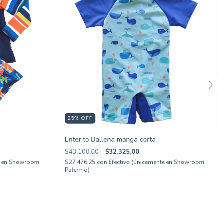
25
%
OFF
Enterito Ballena manga corta
$43.100,00
$32.325,00
te en Showroom
$27.476,25
con
Efectivo (únicamente en Showroom
Palermo)