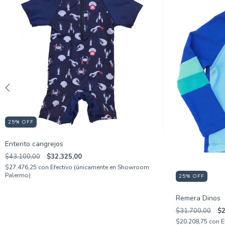
25
%
OFF
Enterito cangrejos
$43.100,00
$32.325,00
$27.476,25
con
Efectivo (únicamente en Showroom
Palermo)
25
%
OFF
Remera Dinos
$31.700,00
$2
$20.208,75
con
E