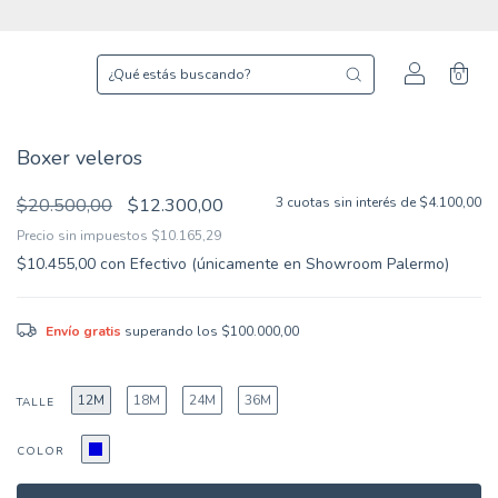
0
Boxer veleros
$20.500,00
$12.300,00
3
cuotas sin interés de
$4.100,00
Precio sin impuestos
$10.165,29
$10.455,00
con
Efectivo (únicamente en Showroom Palermo)
Envío gratis
superando los
$100.000,00
12M
18M
24M
36M
TALLE
COLOR